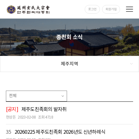
로그인
회원가입
종친회 소식
제주지역
[공지]
제주도친족회의 발자취
현상돈
2023-02-08
조회 4718
35
20260225 제주도친족회 2026년도 신년하례식