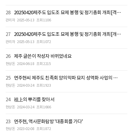
28
20250420제주도 입도조 묘제 봉행 및 정기총회 개최[격려사]
관리자
2025-05-13
조회 1106
27
20250420제주도 입도조 묘제 봉행 및 정기총회 개최[개회사]
관리자
2025-05-13
조회 1072
26
제주 글쓴이 작성자 바뀌었네요
현상돈
2024-06-18
조회 2215
25
연주현씨 제주도 친족회 양의막파 묘지 성역화 사업의 발자취
현상돈
2024-03-24
조회 1923
24
祖上의 뿌리를 찾아서
현상돈
2024-03-24
조회 1666
23
연주현, 역사문화탐방 '대종회를 가다'
현상돈
2023-02-08
조회 1872