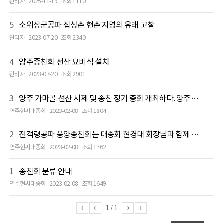
관리자
2025-11-19
조회 1110
5
소위장군공파 집성촌 현촌 지명의 유래 고찰
관리자
2023-07-20
조회 2340
4
양주종친회 선산 묘비석 설치
관리자
2023-07-20
조회 2901
3
양주 가마골 선산 시제 및 종친 정기 총회 개최하다. 양주종친회
연주현씨대종회
2023-02-08
조회 1804
2
전객령공파 풍양종친회는 대종회 현경대 회장님과 함께 시제를 모시며 금년도 사업을 마무리 하다
연주현씨대종회
2023-02-08
조회 1762
1
종친회 분류 안내
연주현씨대종회
2023-02-08
조회 1649
1
/
1