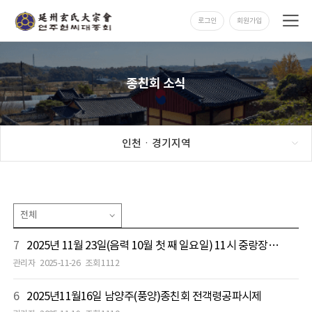
로그인
회원가입
종친회 소식
인천ㆍ경기지역
7
2025년 11월 23일(음력 10월 첫 째 일요일) 11시 중랑장부사직공파 종친회 이천 시제 봉행
관리자
2025-11-26
조회 1112
6
2025년11월16일 남양주(풍양)종친회 전객령공파시제