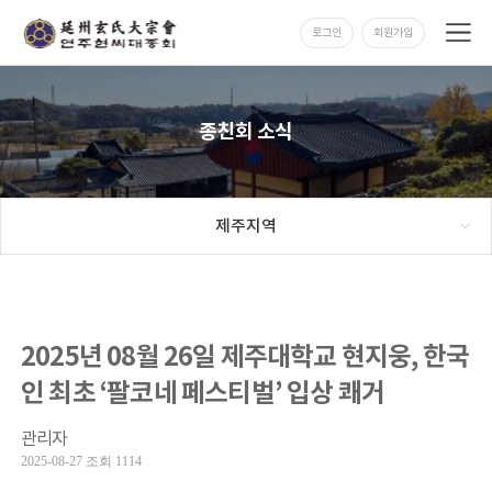
로그인
회원가입
종친회 소식
제주지역
2025년 08월 26일 제주대학교 현지웅, 한국
인 최초 ‘팔코네 페스티벌’ 입상 쾌거
관리자
2025-08-27 조회 1114