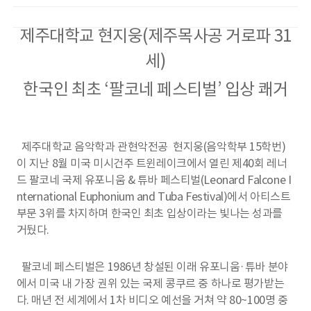
제주대학교 현지웅(제주목사공 거로파 31
세
)
한국인 최초 ‘팔코네 페스티벌’ 입상 쾌거
제주대학교 음악학과 관현악전공 현지웅(음악학부 15학번)
이 지난 8월 미국 미시건주 트윈레이크에서 열린 제40회 레너
드 팔코네 국제 유포니움 & 튜바 페스티벌(Leonard Falcone I
nternational Euphonium and Tuba Festival)에서 아티스트
부문 3위를 차지하며 한국인 최초 입상이라는 빛나는 성과를
거뒀다.
팔코네 페스티벌은 1986년 창설된 이래 유포니움·튜바 분야
에서 미국 내 가장 권위 있는 국제 콩쿠르 중 하나로 평가받는
다. 매년 전 세계에서 1차 비디오 예선을 거쳐 약 80~100명 중