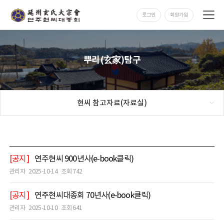
로그인
회원가입
뿌리(玄家)탐구
현씨 참고자료(자료실)
[공지]
연주현씨 900년사(e-book클릭)
관리자
2025-10-14
조회 742
[공지]
연주현씨대종회 70년사(e-book클릭)
관리자
2025-10-10
조회 641