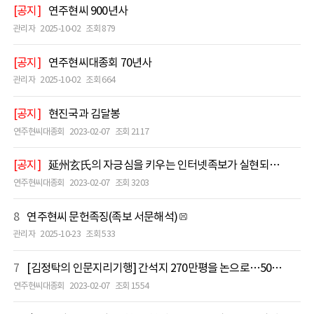
[공지]
연주현씨 900년사
관리자
2025-10-02
조회 879
[공지]
연주현씨대종회 70년사
관리자
2025-10-02
조회 664
[공지]
현진국과 김달봉
연주현씨대종회
2023-02-07
조회 2117
[공지]
​延州玄氏의 자긍심을 키우는 인터넷족보가 실현되다.(연주지 4호 기고문, 제주목사공 거로파 29세 현유환)
연주현씨대종회
2023-02-07
조회 3203
8
연주현씨 문헌족징(족보 서문해석)
관리자
2025-10-23
조회 533
7
[김정탁의 인문지리기행] 간석지 270만평을 논으로…5000여 주민의 젖줄
연주현씨대종회
2023-02-07
조회 1554