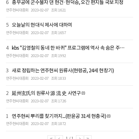
6
충무공에 군수물자 댄 현건·현덕승, 오간 편지들 국보 지정
연주현씨대종회
2023-02-07
조회 1621
5
오늘날의 현대식 제사에 대하여
연주현씨대종회
2023-02-07
조회 1657
4
kbs "김영철의 동네 한 바퀴" 프로그램에 역사 속 숨은 주역이 살던 집 “250년 된 팽나무를 대문 삼은 고택 竹林亭”
연주현씨대종회
2023-02-07
조회 1992
3
새로 정립하는 연주현씨 원류사(현령공, 24세 현창기)
연주현씨대종회
2023-02-07
조회 1833
2
延州玄氏의 원류사 源 流 史 사연구
연주현씨대종회
2023-02-07
조회 1726
1
연주현씨 뿌리를 찾기까지...(판윤공 31세 현충국)
연주현씨대종회
2023-02-07
조회 1872
1
/
1